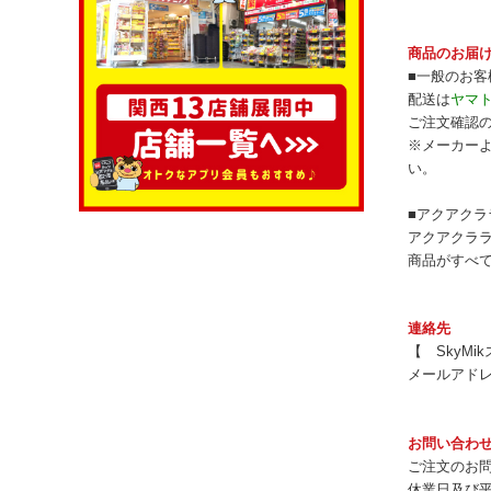
商品のお届
■一般のお客
配送は
ヤマ
ご注文確認
※メーカー
い。
■アクアクラ
アクアクラ
商品がすべ
連絡先
【 SkyM
メールアド
お問い合わ
ご注文のお
休業日及び平