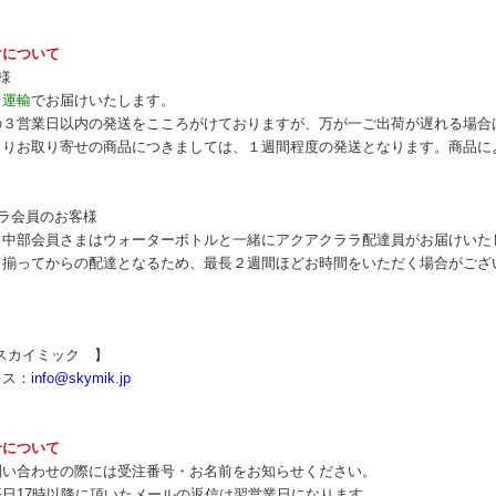
けについて
様
ト運輸
でお届けいたします。
の３営業日以内の発送をこころがけておりますが、万が一ご出荷が遅れる場合
よりお取り寄せの商品につきましては、１週間程度の発送となります。商品に
ラ会員のお客様
ラ中部会員さまはウォーターボトルと一緒にアクアクララ配達員がお届けいた
て揃ってからの配達となるため、最長２週間ほどお時間をいただく場合がござ
ikスカイミック 】
レス：
info@skymik.jp
せについて
問い合わせの際には受注番号・お名前をお知らせください。
日17時以降に頂いたメールの返信は翌営業日になります。