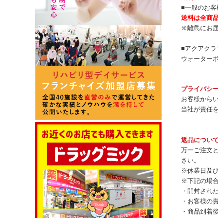
■一般のお客
送料は全商品
※離島にお
■アクアクラ
ウォーター
プライバシ
お客様から
当社が責任
返品につい
万一ご注文
さい。
※休業日及び
※下記の場
・開封され
・お客様の
・商品到着