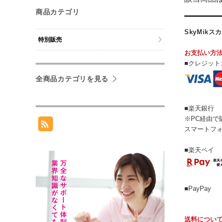
商品カテゴリ
SkyMi
特別販売
お支払い方
■クレジット
全商品カテゴリを見る
■楽天銀行
※PC経由で
スマートフ
■楽天ペイ
■PayPay
送料につい