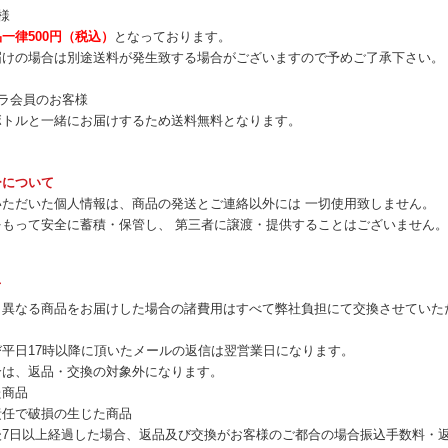
様
一律500円（税込）
となっております。
届けの場合は別途送料が発生致する場合がございますので予めご了承下さい。
ラ会員のお客様
ボトルと一緒にお届けするため送料無料となります。
ーについて
いただいた個人情報は、商品の発送とご連絡以外には 一切使用致しません。
をもって安全に蓄積・保管し、 第三者に譲渡・提供することはございません。
て
と異なる商品をお届けした場合の諸費用はすべて弊社負担にて交換させていた
平日17時以降に頂いたメールの返信は翌営業日になります。
合は、返品・交換の対象外になります。
た商品
責任で破損の生じた商品
後7日以上経過した場合、返品及び交換がお客様のご都合の場合振込手数料・