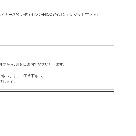
UFJ/ダイナース/クレディセゾン/NICOS/イオンクレジット/アメック
す。
注文から3営業日以内で発送いたします。
ございます。ご了承下さい。
致します。