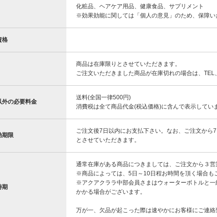
化粧品、ヘアケア用品、健康食品、サプリメント
※効果効能に関しては「個人の意見」のため、保障い
資格
商品は在庫限りとさせていただきます。
ご注文いただきました商品が在庫切れの場合は、TE
送料(全国一律500円)
以外の必要料金
消費税は全て商品代金(税込価格)に含んで表示してい
ご注文後7日以内にお支払下さい。なお、ご注文から
効期限
とさせていただきます。
通常在庫がある商品につきましては、ご注文から３営
※商品によっては、5日～10日程お時間を頂く場合も
※アクアクララ中部会員さまはウォーターボトルと一
時期
かかる場合がございます。
万が一、欠品が起こった際は速やかにお客様にご連絡