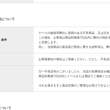
品について
ケースの破損等弊社に原因のある不良商品、又は注文
この場合、お客様は商品到着後7日以内に弊社の指定
・条件
と交換します。
但し、当該商品の返送及び再送に要する送料等は、弊
お客様都合の場合はご容赦ください。ただし、不良品
万一不良品等がございましたら、当店の在庫状況を確
商品到着後7日以内にメールまたは電話でご連絡くだ
それを過ぎますと返品交換のご要望はお受けできなく
について