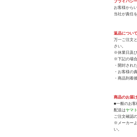
プライバシ
お客様から
当社が責任
返品につい
万一ご注文
さい。
※休業日及び
※下記の場
・開封され
・お客様の
・商品到着
商品のお届
■一般のお客
配送は
ヤマ
ご注文確認
※メーカー
い。