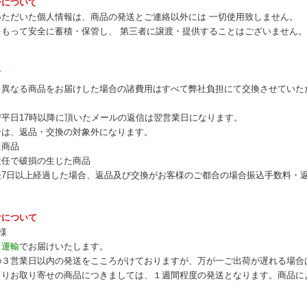
ーについて
いただいた個人情報は、商品の発送とご連絡以外には 一切使用致しません。
をもって安全に蓄積・保管し、 第三者に譲渡・提供することはございません。
て
と異なる商品をお届けした場合の諸費用はすべて弊社負担にて交換させていた
平日17時以降に頂いたメールの返信は翌営業日になります。
合は、返品・交換の対象外になります。
た商品
責任で破損の生じた商品
後7日以上経過した場合、返品及び交換がお客様のご都合の場合振込手数料・
けについて
様
ト運輸
でお届けいたします。
の３営業日以内の発送をこころがけておりますが、万が一ご出荷が遅れる場合
よりお取り寄せの商品につきましては、１週間程度の発送となります。商品に