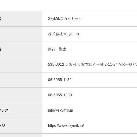
名
SkyMikスカイミック
株式会社mik japan
者
宗行 聖太
535-0012 大阪府 大阪市旭区 千林 2-11-24 MIK千林
06-6955-1139
06-6955-1339
ドレス
info@skymik.jp
ージ
https://www.skymik.jp/