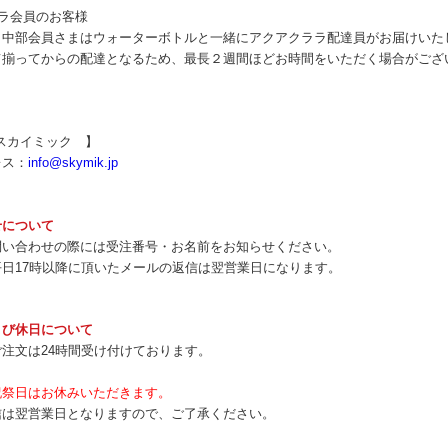
ラ会員のお客様
ラ中部会員さまはウォーターボトルと一緒にアクアクララ配達員がお届けいた
て揃ってからの配達となるため、最長２週間ほどお時間をいただく場合がござ
ikスカイミック 】
レス：
info@skymik.jp
せについて
問い合わせの際には受注番号・お名前をお知らせください。
日17時以降に頂いたメールの返信は翌営業日になります。
よび休日について
注文は24時間受け付けております。
祝祭日はお休みいただきます。
信は翌営業日となりますので、ご了承ください。