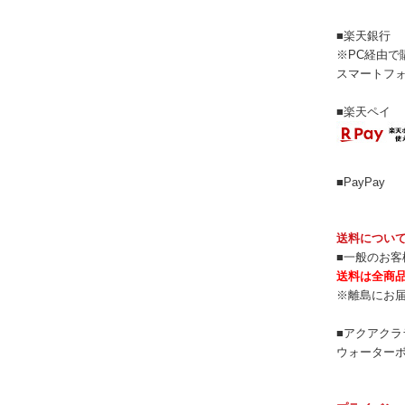
■楽天銀行
※PC経由で
スマートフ
■楽天ペイ
■PayPay
送料につい
■一般のお客
送料は全商品
※離島にお
■アクアクラ
ウォーター