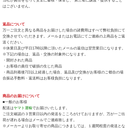
当社が責任をもって安全に蓄積・保管し、 第三者に譲渡・提供すること
はございません。
返品について
万一ご注文と異なる商品をお届けした場合の諸費用はすべて弊社負担にて
交換させていただきます。メールまたはお電話にてご連絡の上商品をご返
送ください。
※休業日及び平日17時以降に頂いたメールの返信は翌営業日になります。
※下記の場合は、返品・交換の対象外になります。
・開封された商品
・お客様の責任で破損の生じた商品
・商品到着後7日以上経過した場合、返品及び交換がお客様のご都合の場
合振込手数料・返送料はお客様負担になります。
商品のお届けについて
■一般のお客様
配送は
ヤマト運輸
でお届けいたします。
ご注文確認の３営業日以内の発送をこころがけておりますが、万が一ご出
荷が遅れる場合はメールでご連絡致します。
※メーカーよりお取り寄せの商品につきましては、１週間程度の発送とな