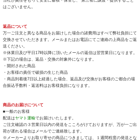
当社が責任をもって安全に蓄積・保管し、 第三者に譲渡・提供すること
はございません。
返品について
万一ご注文と異なる商品をお届けした場合の諸費用はすべて弊社負担にて
交換させていただきます。メールまたはお電話にてご連絡の上商品をご返
送ください。
※休業日及び平日17時以降に頂いたメールの返信は翌営業日になります。
※下記の場合は、返品・交換の対象外になります。
・開封された商品
・お客様の責任で破損の生じた商品
・商品到着後7日以上経過した場合、返品及び交換がお客様のご都合の場
合振込手数料・返送料はお客様負担になります。
商品のお届けについて
■一般のお客様
配送は
ヤマト運輸
でお届けいたします。
ご注文確認の３営業日以内の発送をこころがけておりますが、万が一ご出
荷が遅れる場合はメールでご連絡致します。
※メーカーよりお取り寄せの商品につきましては、１週間程度の発送とな