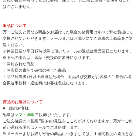
当社が責任をもって安全に蓄積・保管し、 第三者に譲渡・提供すること
はございません。
返品について
万一ご注文と異なる商品をお届けした場合の諸費用はすべて弊社負担にて
交換させていただきます。メールまたはお電話にてご連絡の上商品をご返
送ください。
※休業日及び平日17時以降に頂いたメールの返信は翌営業日になります。
※下記の場合は、返品・交換の対象外になります。
・開封された商品
・お客様の責任で破損の生じた商品
・商品到着後7日以上経過した場合、返品及び交換がお客様のご都合の場
合振込手数料・返送料はお客様負担になります。
商品のお届けについて
■一般のお客様
配送は
ヤマト運輸
でお届けいたします。
ご注文確認の３営業日以内の発送をこころがけておりますが、万が一ご出
荷が遅れる場合はメールでご連絡致します。
※メーカーよりお取り寄せの商品につきましては、１週間程度の発送とな