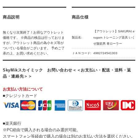
商品説明
商品仕様
【アウトレット】SAKURAI e
無くなり次第終了！お得なアウトレット
価格です。 ※商品の検品は行っておりま
製品名:
rugam トレーニング器具 いく
すが、アウトレット商品の為小キズ等が
ぜ腹筋男 青ローラー
ついている場合がございます。 予めご了
承の上、お買い求めください。
ＪＡＮコード:
4982724541303
SkyMikスカイミック お問い合わせ＜＜お支払い・配送・送料・返
品・連絡先＞＞
お支払い方法について
■クレジットカード
■楽天銀行
※PC経由で購入される場合のみ選択可能。
スマートフォン等経由で購入の場合は別のお支払い方法を選択ください。